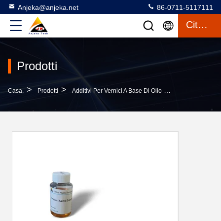
Anjeka@anjeka.net
86-0711-5117111
Citazione
Prodotti
>
>
>
Casa.
Prodotti
Additivi Per Vernici A Base Di Olio
Additivi Disperd