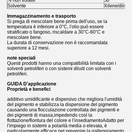
% non volatili
50
Solvente
Xilene/diisob
Immagazzinamento e trasporto
Si prega di mescolare bene prima dell'uso, se la
temperatura è inferiore a 0°C, l'olio può essere
stratificato o fangoso, riscaldare a 30°C-60°C e
mescolare bene.
La durata di conservazione non è raccomandata
superiore a 12 mesi.
note speciali
Questi prodotti hanno una compatibilità limitata con i
solventi petroliferi o con sistemi diluiti con solventi
petroliferi.
GUIDA D'applicazione
Proprietà e benefici
additivo umidificante e dispersivo che migliora l'umidità
del pigmento e stabilizza la dispersione del pigmento
causando una flocculazione controllata dei pigmenti e
dei pigmenti di massa,impedendo così la
flottazione/fioritura del colore e l'insediamentoAdatto per
l'impiego in sistemi a polarità media o elevata, è
particolarmente efficace nel prevenire la galleggiamento