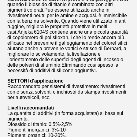
quando il biossido di titanio è combinato con altri
pigmenti colorati.Può essere utilizzato anche in
rivestimenti neutri per le amine e acquosi. è immiscibile
con la benzina solvente. Quando viene utilizzato in anti
ruggine, migliora le proprietà protettive in molti
casi.Anjeka 6104S contiene anche una piccola quantità
di copolomero di polisiloxan,il che lo rende ancora più
efficace nel prevenire il galleggiamento del coloreI silici
aiutano anche a prevenire vortici e strisce di Bernard, a
migliorare lo scivolamento, la livellazione e
l'orientamento delle superfici degli agenti di incasso o
delle polveri di alluminio,Eliminando così spesso la
necessità di additivi di silicone aggiuntivi.
SETTORI d'applicazione
Raccomandato per sistemi di rivestimento: rivestimenti
con e senza solventi e inchiostri da stampa.rivestimenti
per autoveicoli, ecc.
Livelli raccomandati
La quantità di additivi (in forma acquistata) si basa sul
pigmento:
Diossido di titanio: 0,5%-2,5%
Pigmenti inorganici: 3%-10
Pigmenti organici: 10-20%.