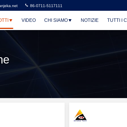
njeka.net
86-0711-5117111
TTI
VIDEO
CHI SIAMO
NOTIZIE
TUTTI I 
ne