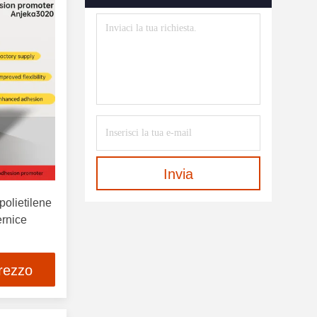
Invia
polietilene
ernice
prezzo