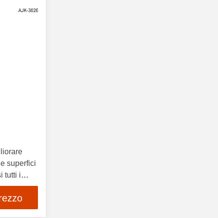
liorare
le superfici
tutti i
prezzo