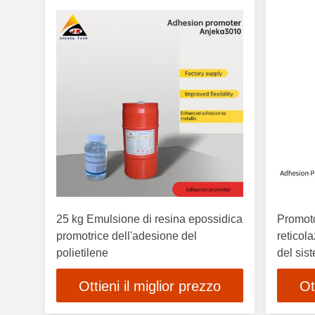
25 kg Emulsione di resina epossidica
Promot
promotrice dell'adesione del
reticol
polietilene
del sis
compati
Ottieni il miglior prezzo
Ot
stabili