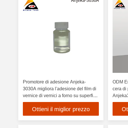
Promotore di adesione Anjeka-
ODM Em
3030A migliora l'adesione del film di
cera di 
vernice di vernici a forno su superfici
Anjeka
metalliche in alluminio ADP
Ottieni il miglior prezzo
Ot