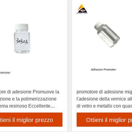
ore di adesione Promuove la
promotore di adesione mig
azione e la polimerizzazione
l'adesione della vernice al
tema resinoso Eccellente
di vetro e metallo con quasi 
bilità senza influenzare la
sistemi di rivestimento
tieni il miglior prezzo
Ottieni il miglior 
tà di conservazione