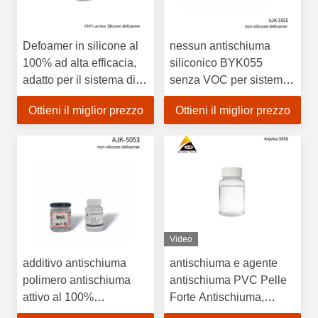
Defoamer in silicone al
nessun antischiuma
100% ad alta efficacia,
siliconico BYK055
adatto per il sistema di
senza VOC per sistemi
resina epossidica 128
di rivestimento e
Ottieni il miglior prezzo
Ottieni il miglior prezzo
con elevata trasparenza
inchiostro a base
BYK530
solvente a
polimerizzazione UV
BYK 055
Video
additivo antischiuma
antischiuma e agente
polimero antischiuma
antischiuma PVC Pelle
attivo al 100%
Forte Antischiuma,
specialmente per sistemi
Rivestimento a Rullo