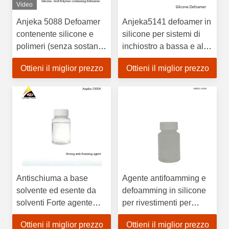
Video
Anjeka 5088 Defoamer
Anjeka5141 defoamer in
contenente silicone e
silicone per sistemi di
polimeri (senza sostanze
inchiostro a bassa e alta
aromatiche) per adesivi
polarità BYK141
Ottieni il miglior prezzo
Ottieni il miglior prezzo
e sigillanti
Antischiuma a base
Agente antifoamming e
solvente ed esente da
defoamming in silicone
solventi Forte agente
per rivestimenti per
antischiuma senza
pavimenti epossidici ad
Ottieni il miglior prezzo
Ottieni il miglior prezzo
siliconi
alto spessore di pellicola