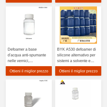
BYK1799
Defoamer a base
BYK A530 defoamer di
d'acqua anti-spumante
silicone alternativo per
nelle vernici,
sistemi a solvente e
formulazioni di vernici a
senza solvente
Ottieni il miglior prezzo
Ottieni il miglior prezzo
colori inibizione della
superficie lucida senza
schiuma
bolle