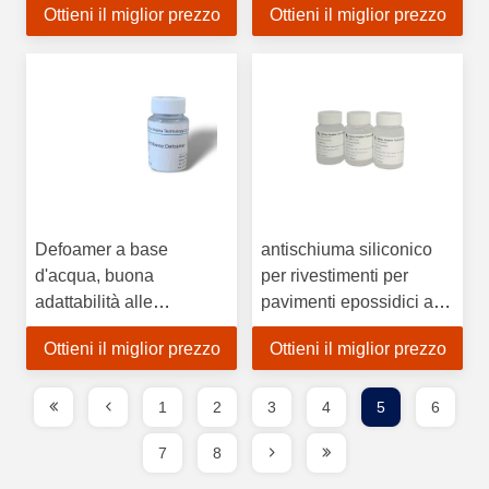
Ottieni il miglior prezzo
Ottieni il miglior prezzo
poliuretanici
Migliora l'adesione della
lama
Defoamer a base
antischiuma siliconico
d'acqua, buona
per rivestimenti per
adattabilità alle
pavimenti epossidici ad
emulsioni, alle
alto contenuto di solidi e
Ottieni il miglior prezzo
Ottieni il miglior prezzo
dispersioni e al sistema
alto spessore di film,
a base d'acqua
100% attivo
1
2
3
4
5
6
7
8