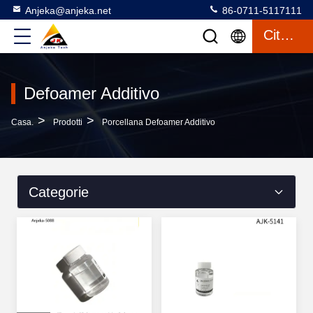
Anjeka@anjeka.net
86-0711-5117111
Citazione
Defoamer Additivo
>
>
Casa.
Prodotti
Porcellana Defoamer Additivo
Categorie