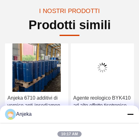
I NOSTRI PRODOTTI
Prodotti simili
Anjeka 6710 additivi di
Agente reologico BYK410
vernice anti-insediamento
ad alto effetto tisotropico
100% contenuto attivo
Anjeka
Copolomero di gruppo
Ottieni il miglior prezzo
Ottieni il miglior prezzo
funzionale acido per
10:17 AM
riempitivi inorganici che