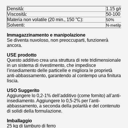
Densità:
1.15 g/ml 
Viscosità:
50-100 cps
Materia non volatile (20 min., 150 °C):
50%
Solventi:
N-metilpirro
Immagazzinamento e manipolazione
Se diventa nuvoloso, non preoccuparti, funzionerà
ancora.
USE prodotto
Questo additivo crea una struttura di rete tridimensionale
in un sistema di rivestimento, che impedisce
l'insediamento delle particelle e migliora le proprietà
anti-abbassamento, garantendo al contempo una finitura
liscia.
USO Suggerito
Aggiungere lo 0,2-1% dell'additivo (come fornito) all'anti-
insediamento. Aggiungere lo 0,5-2% per l'anti-
abbassamento, a seconda della polarità e del contenuto
di solidi della formulazione.
Imballaggio
25 kg di tamburo di ferro