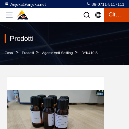
Anjeka@anjeka.net
86-0711-5117111
Citazione
Prodotti
>
>
>
Casa.
Prodotti
Agente Anti-Settling
BYK410 Simile Additivo Reologico Per Adesivi Anti-Insedianti