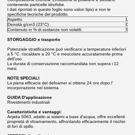
contenente particelle idrofobe.
I dati riportati in questo foglio sono valori tipici e non le
specifiche tecniche del prodotto.
Aspetto:
Liqu
Densità g/cm3 (23°C):
0.96
Contenuto in % di sostanze non volatili:
98
STORGAGGIO e trasporto
Potenziale stratificazione può verificarsi a temperature inferiori
a 5 °C. riscaldare a 20 °C e mescolare accuratamente prima
dell'uso.
La durata di conservazione raccomandata non supera i 12
mesi.
NOTE SPECIALI
La piena efficacia del defoamer si ottiene 24 ore dopo l'
incorporazione nel sistema.
GUIDA D'applicazione
Rivestimenti industriali
Caratteristiche e vantaggi:
Anjeka 5063, adatto ai sistemi a base d'acqua, offre eccellenti
proprietà di sfoamamento, affrontando efficacemente il rischio
di fori di spillo.