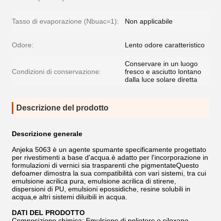
Tasso di evaporazione (Nbuac=1):
Non applicabile
Odore:
Lento odore caratteristico
Conservare in un luogo
Condizioni di conservazione:
fresco e asciutto lontano
dalla luce solare diretta
Descrizione del prodotto
Descrizione generale
Anjeka 5063 è un agente spumante specificamente progettato
per rivestimenti a base d'acqua.è adatto per l'incorporazione in
formulazioni di vernici sia trasparenti che pigmentateQuesto
defoamer dimostra la sua compatibilità con vari sistemi, tra cui
emulsione acrilica pura, emulsione acrilica di stirene,
dispersioni di PU, emulsioni epossidiche, resine solubili in
acqua,e altri sistemi diluibili in acqua.
DATI DEL PRODOTTO
Composizione chimica: Emulsione di polietere e siloxano