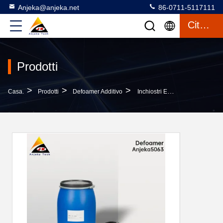
Anjeka@anjeka.net
86-0711-5117111
Citazione
Prodotti
>
>
>
Casa.
Prodotti
Defoamer Additivo
Inchiostri Epossidici Additivi E Spumatori Idrosolubili