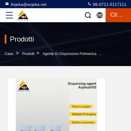
Anjeka@anjeka.net
86-0711-5117111
Citazione
Prodotti
>
>
>
Casa.
Prodotti
Agente Di Dispersione Polimerica
Anjeka-6910 Rid