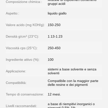
Composizione chimica::
gruppi acidi
Aspetto::
liquido giallo
Valore acido (mg KOH/g):
150-250
Densità g/cm³ (23°C):
1.13-1.23
Viscosità cps (25°C):
250-450
Ingrediente attivo (%):
100
sistemi a base solvente e senza
Applicazione:
solventi
Compatibile con la maggior parte
Compatibilità:
delle resine e dei pigmenti
Tempo di conservazione:
12 mesi.
a base di riempitivi inorganici o
Livelli raccomandati:
pigmenti 0,5%-1%.