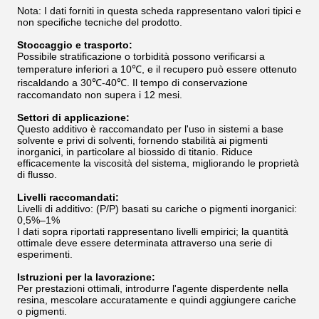
Nota: I dati forniti in questa scheda rappresentano valori tipici e
non specifiche tecniche del prodotto.
Stoccaggio e trasporto:
Possibile stratificazione o torbidità possono verificarsi a
temperature inferiori a 10℃, e il recupero può essere ottenuto
riscaldando a 30℃-40℃. Il tempo di conservazione
raccomandato non supera i 12 mesi.
Settori di applicazione:
Questo additivo è raccomandato per l'uso in sistemi a base
solvente e privi di solventi, fornendo stabilità ai pigmenti
inorganici, in particolare al biossido di titanio. Riduce
efficacemente la viscosità del sistema, migliorando le proprietà
di flusso.
Livelli raccomandati:
Livelli di additivo: (P/P) basati su cariche o pigmenti inorganici:
0,5%–1%
I dati sopra riportati rappresentano livelli empirici; la quantità
ottimale deve essere determinata attraverso una serie di
esperimenti.
Istruzioni per la lavorazione:
Per prestazioni ottimali, introdurre l'agente disperdente nella
resina, mescolare accuratamente e quindi aggiungere cariche
o pigmenti.