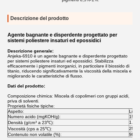
Descrizione del prodotto
Agente bagnante e disperdente progettato per
sistemi poliestere insaturi ed epossidici
Descrizione generale:
Anjeka-6910 è un agente bagnante e disperdente progettato
per sistemi poliestere insaturi ed epossidici. Stabilizza
efficacemente i pigmenti inorganici, in particolare il biossido di
titanio, riducendo significativamente la viscosità della miscela e
migliorando le caratteristiche di flusso.
Dati del prodotto:
Composizione chimica: Miscela di copolimeri con gruppi acidi,
priva di solventi.
Proprietà fisiche tipiche:
Aspetto:
Liqui
Numero acido (mgKOH/g):
150–
1.13-
Densità (g/cm³ a 23℃):
250-
Viscosità (cps a 25℃):
Contenuto non volatile (%):
98